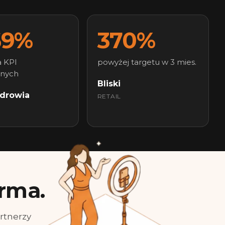
69%
370%
 KPI
powyżej targetu w 3 mies.
jnych
Bliski
Zdrowia
RETAIL
E
orma.
rtnerzy