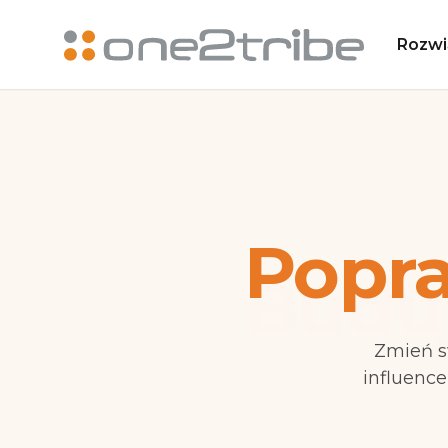
Rozwi
Popra
Zmień s
influence