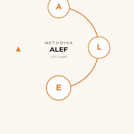
A
METODYKA
F
L
ALEF
cykl ciągły
E