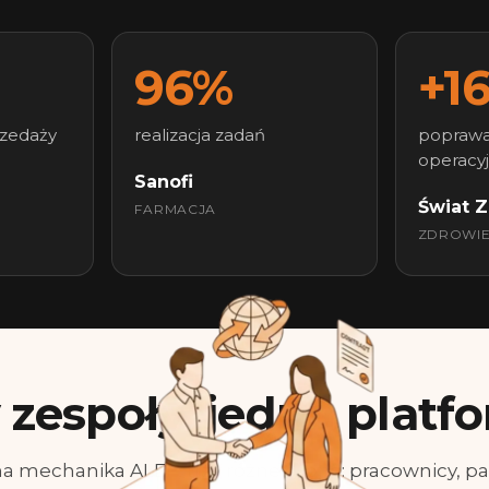
96%
+1
rzedaży
realizacja zadań
poprawa
operacy
Sanofi
Świat 
FARMACJA
ZDROWI
 zespoły, jedna platf
a mechanika ALEF, trzy różne grona: pracownicy, pa