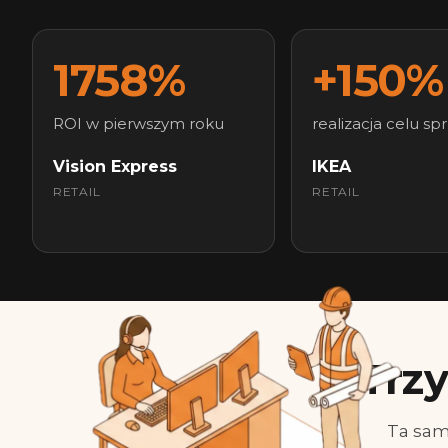
1758%
+150%
ROI w pierwszym roku
realizacja celu sp
Vision Express
IKEA
RETAIL
RETAIL
Trzy
Ta sam