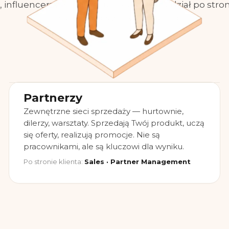
 influencerzy. Każdej grupie służy inny dział po stron
— ale silnik motywacyjny jest jeden.
Partnerzy
Zewnętrzne sieci sprzedaży — hurtownie,
dilerzy, warsztaty. Sprzedają Twój produkt, uczą
się oferty, realizują promocje. Nie są
pracownikami, ale są kluczowi dla wyniku.
Po stronie klienta:
Sales · Partner Management