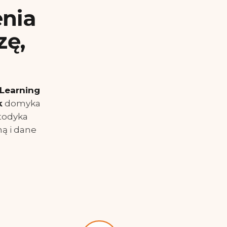
enia
zę,
Learning
k
domyka
etodyka
ną i dane