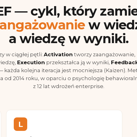
F — cykl, który zami
aangażowanie
w wied
a wiedzę w wyniki.
zy w ciągłej pętli:
Activation
tworzy zaangażowanie,
iedzę,
Execution
przekształca ją w wyniki,
Feedbac
— każda kolejna iteracja jest mocniejsza (Kaizen). M
a od 2014 roku, w oparciu o psychologię behawioral
z 12 lat wdrożeń enterprise.
L