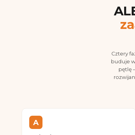
ALE
z
Cztery fa
buduje w
pętlę 
rozwijan
A