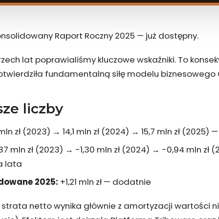
onsolidowany Raport Roczny 2025 — już dostępny.
rzech lat poprawialiśmy kluczowe wskaźniki. To konse
potwierdziła fundamentalną siłę modelu biznesowego 
ze liczby
mln zł (2023) → 14,1 mln zł (2024) → 15,7 mln zł (2025) 
87 mln zł (2023) → -1,30 mln zł (2024) → -0,94 mln zł
 lata
idowane 2025:
+1,21 mln zł — dodatnie
strata netto wynika głównie z amortyzacji wartości 