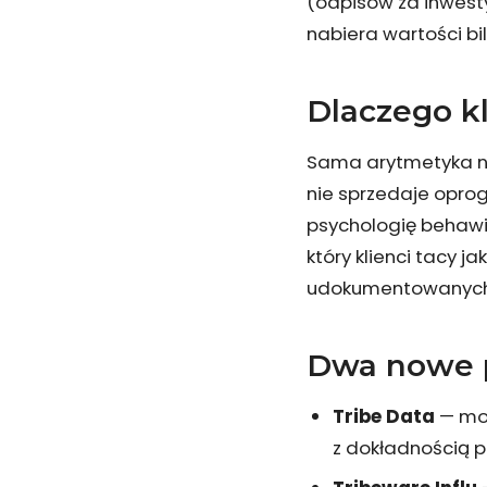
(odpisów za inwesty
nabiera wartości bi
Dlaczego kl
Sama arytmetyka nie
nie sprzedaje opro
psychologię behawi
który klienci tacy ja
udokumentowanych p
Dwa nowe p
Tribe Data
— mod
z dokładnością p