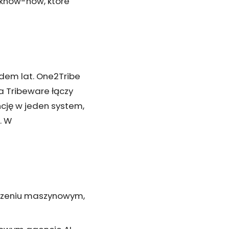
 know-how, które
edem lat. One2Tribe
 Tribeware łączy
cję w jeden system,
. W
uczeniu maszynowym,