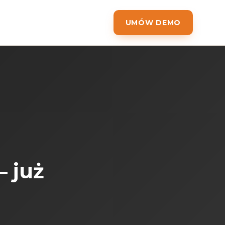
UMÓW DEMO
 już