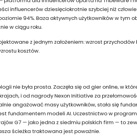
 platforma dla influencerów oparta na Tribeware i 
ści influencerów dziesięciokrotnie szybciej niż człowi
 poziomie 94%. Baza aktywnych użytkowników w tym o
nie w ciągu roku.
ojektowane z jednym założeniem: wzrost przychodów 
zrostu kosztów.
ogii nie była prosta. Zaczęła się od gier online, w któ
 krajach, i od nagrody Nexon Initiative za przełomowo
ralnie angażować masy użytkowników, stała się fun
 jest fundamentem modeli AI. Uczestnictwo w program
krajów G7 — jako jedna z siedmiu polskich firm — to ze
asza ścieżka traktowana jest poważnie.