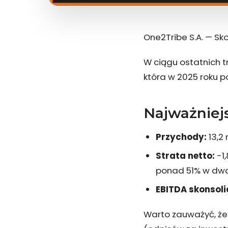
One2Tribe S.A. — Sk
W ciągu ostatnich t
która w 2025 roku 
Najważniejs
Przychody:
13,2 
Strata netto:
-1,
ponad 51% w dwa
EBITDA skonsol
Warto zauważyć, że 