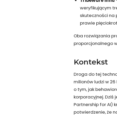
Tribeware Influ
—
weryfikującym tre
skuteczności na
prawie pięciokrot
Oba rozwiązania pr
proporcjonalnego w
Kontekst
Droga do tej technol
milionów ludzi w 26
o tym, jak behawio
korporacyjnej. Dziś
Partnership for AI) 
potwierdzenie, że n