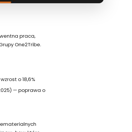
kwentna praca,
Grupy One2Tribe.
— wzrost o 18,6%
 (2025) — poprawa o
niematerialnych