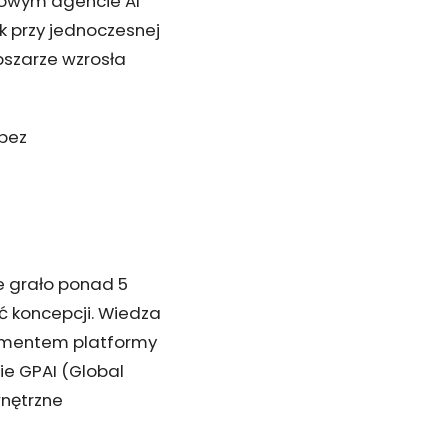
nowym agencie AI
ek przy jednoczesnej
bszarze wzrosła
bez
re grało ponad 5
ść koncepcji. Wiedza
damentem platformy
ie GPAI (Global
wnętrzne