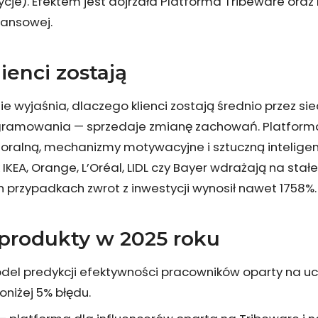
cje). Efektem jest dojrzała Platforma Tribeware oraz
lansowej.
ienci zostają
 wyjaśnia, dlaczego klienci zostają średnio przez si
gramowania — sprzedaje zmianę zachowań. Platforma
oralną, mechanizmy motywacyjne i sztuczną inteligen
k IKEA, Orange, L’Oréal, LIDL czy Bayer wdrażają na stałe
rzypadkach zwrot z inwestycji wynosił nawet 1758%.
rodukty w 2025 roku
el predykcji efektywności pracowników oparty na 
oniżej 5% błędu.