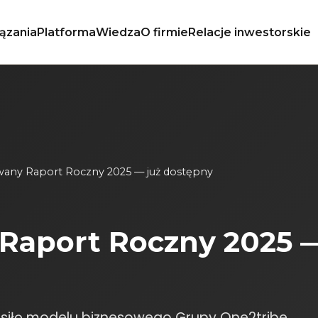
ązania
Platforma
Wiedza
O firmie
Relacje inwestorskie
wany Raport Roczny 2025 — już dostępny
Raport Roczny 2025 —
 siłę modelu biznesowego Grupy One2tribe.