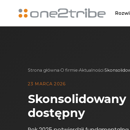
Rozwi
Strona główna
›
O firmie
›
Aktualności
›
Skonsolido
23 MARCA 2026
Skonsolidowany 
dostępny
Rok 2025 potwierdził fundamentalną