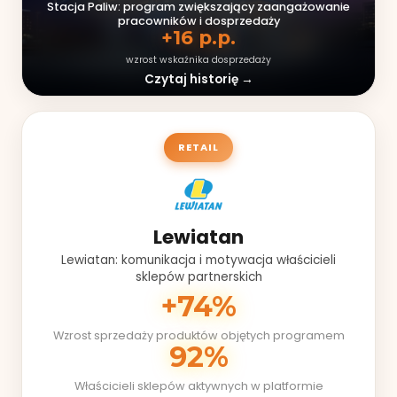
Stacja Paliw: program zwiększający zaangażowanie
pracowników i dosprzedaży
+16 p.p.
wzrost wskaźnika dosprzedaży
Czytaj historię →
RETAIL
Lewiatan
Lewiatan: komunikacja i motywacja właścicieli
sklepów partnerskich
+74%
Wzrost sprzedaży produktów objętych programem
92%
Właścicieli sklepów aktywnych w platformie