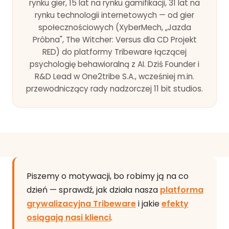
rynku gier, 15 lat na rynku gamifikacji, 31 lat na
rynku technologii internetowych — od gier
społecznościowych (XyberMech, „Jazda
Próbna", The Witcher: Versus dla CD Projekt
RED) do platformy Tribeware łączącej
psychologię behawioralną z AI. Dziś Founder i
R&D Lead w One2tribe S.A., wcześniej m.in.
przewodniczący rady nadzorczej 11 bit studios.
Piszemy o motywacji, bo robimy ją na co
dzień — sprawdź, jak działa nasza
platforma
grywalizacyjna Tribeware
i jakie
efekty
osiągają nasi klienci
.