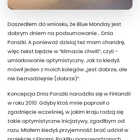
Doszedłem do wniosku, że Blue Monday jest
dobrym dniem na podsumowanie… Dnia
Porażki. A ponieważ dzisiaj też mam chandrę,
więc tekst będzie w “klimacie chwili”, czyli -
umiarkowanie optymistyczny. Jak to kiedyś
mówił jeden z moich kolegów „jest dobrze, ale
nie beznadziejnie (dobrze)”.
Koncepcja Dnia Porażki narodziła się w Finlandii
w roku 2010. Gdyby ktoś mnie poprosił o
zgadnięcie wcześniej, w jakim kraju rodzą się
takie optymistyczne inicjatywy, zgadłbym od
razu. Miałem kiedyś przyjemność brać udział w
projekcie z Finami. Po kilku poprowadzonych