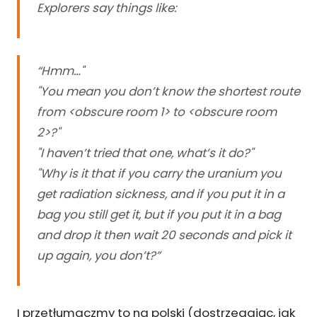
Explorers say things like:
“Hmm…"
"You mean you don’t know the shortest route
from <obscure room 1> to <obscure room
2>?"
"I haven’t tried that one, what’s it do?"
"Why is it that if you carry the uranium you
get radiation sickness, and if you put it in a
bag you still get it, but if you put it in a bag
and drop it then wait 20 seconds and pick it
up again, you don’t?”
I przetłumaczmy to na polski (dostrzegając, jak