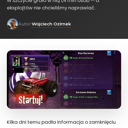
W szczycie grało w nią 1,4 mln osób — a
eksplojtów nie chcieliśmy naprawiać.
Wojciech Ozimek
Autor:
Kilka dni temu padła informacja o zamknięciu