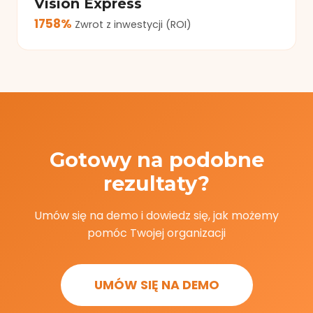
Vision Express
1758%
Zwrot z inwestycji (ROI)
Gotowy na podobne
rezultaty?
Umów się na demo i dowiedz się, jak możemy
pomóc Twojej organizacji
UMÓW SIĘ NA DEMO