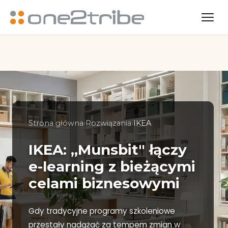
Strona główna
›
Rozwiązania
›
IKEA
IKEA: „Munsbit" łączy
e-learning z bieżącymi
celami biznesowymi
Gdy tradycyjne programy szkoleniowe
przestały nadążać za tempem zmian w