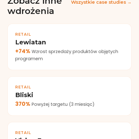
Zobacz inne
Wszystkie case studies →
wdrożenia
RETAIL
Lewiatan
+74%
Wzrost sprzedaży produktów objętych
programem
RETAIL
Bliski
370%
Powyżej targetu (3 miesiąc)
RETAIL